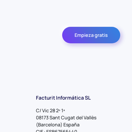
Empieza gratis
Facturit Informática SL
C/ Vic 28 2º 1ª
08173 Sant Cugat del Vallès
(Barcelona) España
CIF : ESB67565440