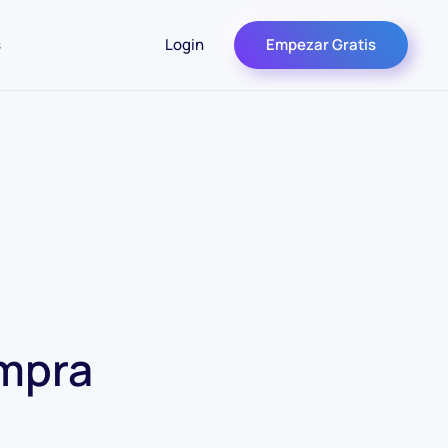
s
Login
Empezar Gratis
ompra