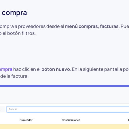
e compra
compra a proveedores desde el
menú compras
,
facturas
. Pue
 el botón filtros.
compra
haz clic en el
botón nuevo
. En la siguiente pantalla p
de la factura.