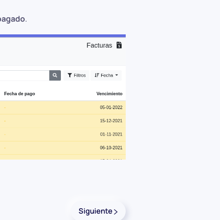
pagado
.
Siguiente