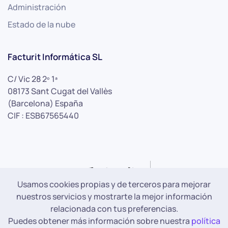
Administración
Estado de la nube
Facturit Informática SL
C/ Vic 28 2º 1ª
08173 Sant Cugat del Vallès
(Barcelona) España
CIF : ESB67565440
Usamos cookies propias y de terceros para mejorar
nuestros servicios y mostrarte la mejor información
relacionada con tus preferencias.
Copyright ©
2026
Facturit Informática S.L.
Puedes obtener más información sobre nuestra
política